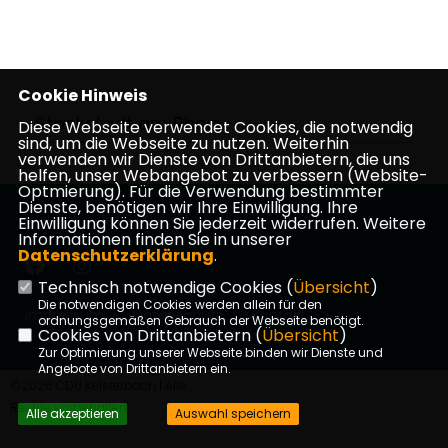
Cookie Hinweis
Stockstadt am Rhein,
Diese Webseite verwendet Cookies, die notwendig
sind, um die Webseite zu nutzen. Weiterhin
verwenden wir Dienste von Drittanbietern, die uns
helfen, unser Webangebot zu verbessern (Website-
Optmierung). Für die Verwendung bestimmter
Dienste, benötigen wir Ihre Einwilligung. Ihre
Webseite der CDU Kelsterbach
Einwilligung können Sie jederzeit widerrufen. Weitere
Informationen finden Sie in unserer
Datenschutzerklärung
.
Technisch notwendige Cookies (
Übersicht
)
Die notwendigen Cookies werden allein für den
Impressum
Datenschutz
Kontakt
ordnungsgemäßen Gebrauch der Webseite benötigt.
Cookies von Drittanbietern (
Übersicht
)
Zur Optimierung unserer Webseite binden wir Dienste und
Angebote von Drittanbietern ein.
©2026 CDU Kelsterbach | Alle
Rechte vorbehalten.
Alle akzeptieren
Auswahl speichern