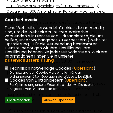
Privacy-Shield unterworfen,
https://www.privacyshield.gov/EU-US-Framework
. b)
Google Inc., 1600 Amphitheater Parkway, Mountainview,
California 94043, USA;
Cookie Hinweis
https://www.google.com/policies/privacy/partners/?
Diese Webseite verwendet Cookies, die notwendig
hl=de
. Google hat sich dem EU-US-Privacy-Shield
sind, um die Webseite zu nutzen. Weiterhin
unterworfen,
https://www.privacyshield.gov/EU-US-
verwenden wir Dienste von Drittanbietern, die uns
Framework
. c) Twitter, Inc., 1355 Market St, Suite 900, San
helfen, unser Webangebot zu verbessern (Website-
Optmierung). Für die Verwendung bestimmter
Francisco, California 94103, USA;
Dienste, benötigen wir Ihre Einwilligung. Ihre
https://twitter.com/privacy
. Twitter hat sich dem EU-US-
Einwilligung können Sie jederzeit widerrufen. Weitere
Informationen finden Sie in unserer
Privacy-Shield unterworfen,
Datenschutzerklärung
.
https://www.privacyshield.gov/EU-US-Framework
.
Technisch notwendige Cookies (
Übersicht
)
§15 Einbindung von YouTube-Videos
Die notwendigen Cookies werden allein für den
ordnungsgemäßen Gebrauch der Webseite benötigt.
Cookies von Drittanbietern (
Übersicht
)
(1) Wir haben YouTube-Videos in unser Online-Angebot
Zur Optimierung unserer Webseite binden wir Dienste und
eingebunden, die auf http://www.YouTube.com
Angebote von Drittanbietern ein.
gespeichert sind und von unserer Website aus direkt
abspielbar sind.
Alle akzeptieren
Auswahl speichern
(2) Durch den Besuch auf der Website erhält YouTube