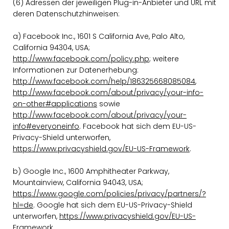
(6) Adressen der jeweiligen Plug-in-Anbieter und URL mit
deren Datenschutzhinweisen:
a) Facebook Inc., 1601 S California Ave, Palo Alto,
California 94304, USA;
http://www.facebook.com/policy.php
; weitere
Informationen zur Datenerhebung:
http://www.facebook.com/help/186325668085084
,
http://www.facebook.com/about/privacy/your-info-
on-other#applications
sowie
http://www.facebook.com/about/privacy/your-
info#everyoneinfo
. Facebook hat sich dem EU-US-
Privacy-Shield unterworfen,
https://www.privacyshield.gov/EU-US-Framework
.
b) Google Inc., 1600 Amphitheater Parkway,
Mountainview, California 94043, USA;
https://www.google.com/policies/privacy/partners/?
hl=de
. Google hat sich dem EU-US-Privacy-Shield
unterworfen,
https://www.privacyshield.gov/EU-US-
Framework
.